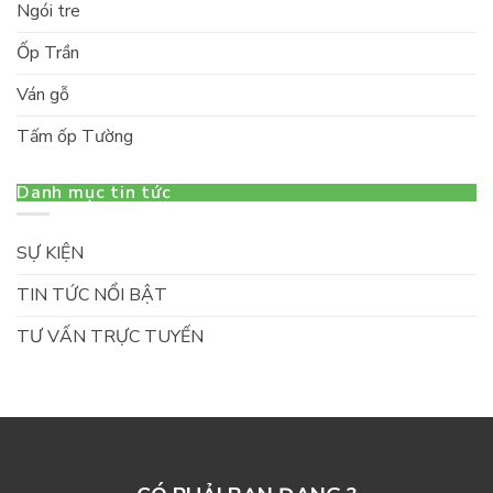
Ngói tre
Ốp Trần
Ván gỗ
Tấm ốp Tường
Danh mục tin tức
SỰ KIỆN
TIN TỨC NỔI BẬT
TƯ VẤN TRỰC TUYẾN