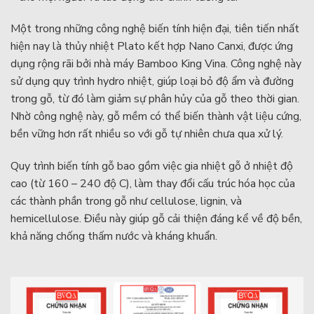
Một trong những công nghệ biến tính hiện đại, tiên tiến nhất
hiện nay là thủy nhiệt Plato kết hợp Nano Canxi, được ứng
dụng rộng rãi bởi nhà máy Bamboo King Vina. Công nghệ này
sử dụng quy trình hydro nhiệt, giúp loại bỏ độ ẩm và đường
trong gỗ, từ đó làm giảm sự phân hủy của gỗ theo thời gian.
Nhờ công nghệ này, gỗ mềm có thể biến thành vật liệu cứng,
bền vững hơn rất nhiều so với gỗ tự nhiên chưa qua xử lý.
Quy trình biến tính gỗ bao gồm việc gia nhiệt gỗ ở nhiệt độ
cao (từ 160 – 240 độ C), làm thay đổi cấu trúc hóa học của
các thành phần trong gỗ như cellulose, lignin, và
hemicellulose. Điều này giúp gỗ cải thiện đáng kể về độ bền,
khả năng chống thấm nước và kháng khuẩn.