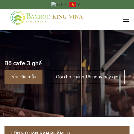
Chuyển
VI
EN
đến
nội
dung
Bộ cafe 3 ghế
Yêu cầu mẫu
Gọi cho chúng tôi ngay bây giờ
TỔNG QUAN SẢN PHẨM