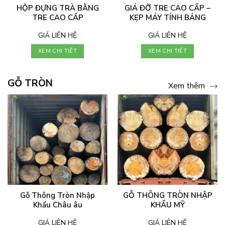
HỘP ĐỰNG TRÀ BẰNG
GIÁ ĐỠ TRE CAO CẤP –
TRE CAO CẤP
KẸP MÁY TÍNH BẢNG
GIÁ LIÊN HỆ
GIÁ LIÊN HỆ
XEM CHI TIẾT
XEM CHI TIẾT
GỖ TRÒN
Xem thêm
Gỗ Thông Tròn Nhập
GỖ THÔNG TRÒN NHẬP
Khẩu Châu âu
KHẨU MỸ
GIÁ LIÊN HỆ
GIÁ LIÊN HỆ