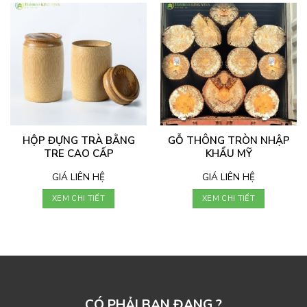
HỘP ĐỰNG TRÀ BẰNG
GỖ THÔNG TRÒN NHẬP
TRE CAO CẤP
KHẨU MỸ
GIÁ LIÊN HỆ
GIÁ LIÊN HỆ
XEM CHI TIẾT
XEM CHI TIẾT
CÓ PHẢI BẠN ĐANG ?