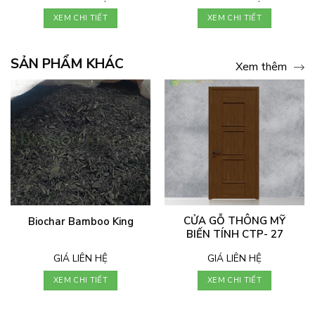
XEM CHI TIẾT
XEM CHI TIẾT
SẢN PHẨM KHÁC
Xem thêm
CỬA GỖ THÔNG MỸ
Biochar Bamboo King
BIẾN TÍNH CTP- 27
GIÁ LIÊN HỆ
GIÁ LIÊN HỆ
XEM CHI TIẾT
XEM CHI TIẾT