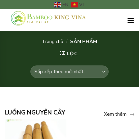
Chuyển
VI
EN
đến
nội
dung
Trang chủ
/
SẢN PHẨM
LỌC
SẢN PHẨM
LUỒNG NGUYÊN CÂY
Xem thêm