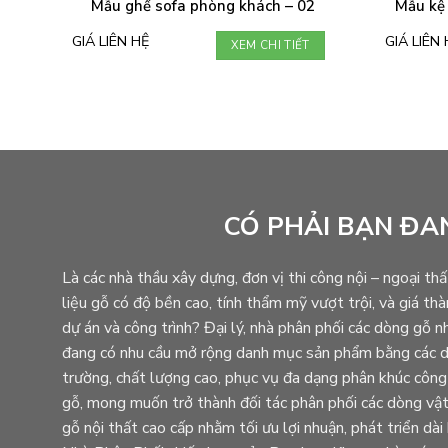
Mẫu ghế sofa phòng khách – 02
Mẫu kệ
GIÁ LIÊN HỆ
GIÁ LIÊN 
XEM CHI TIẾT
CÓ PHẢI BẠN ĐA
Là các nhà thầu xây dựng, đơn vị thi công nội – ngoại thấ
liệu gỗ có độ bền cao, tính thẩm mỹ vượt trội, và giá th
dự án và công trình? Đại lý, nhà phân phối các dòng g
đang có nhu cầu mở rộng danh mục sản phẩm bằng các dò
trường, chất lượng cao, phục vụ đa dạng phân khúc công
gỗ, mong muốn trở thành đối tác phân phối các dòng vật 
gỗ nội thất cao cấp nhằm tối ưu lợi nhuận, phát triển dà