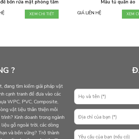
 để bồn rửa mặt phòng tắm
Mẫu tủ quần áo
HỆ
GIÁ LIÊN HỆ
XEM CHI TIẾT
XEM CH
NG ?
Đ
t, đang tìm kiếm giải pháp vật
ành cạnh tranh để đưa vào các
ỗ nhựa WPC, PVC, Composite,
ng vật liệu thân thiện môi
 trình? Kinh doanh trong ngành
liệu gỗ ngoài trời, các dòng
i hạn và bền vững? Trở thành