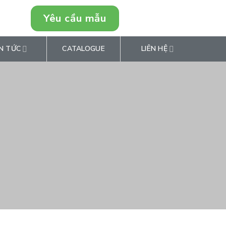
Yêu cầu mẫu
0946849769
N TỨC
CATALOGUE
LIÊN HỆ