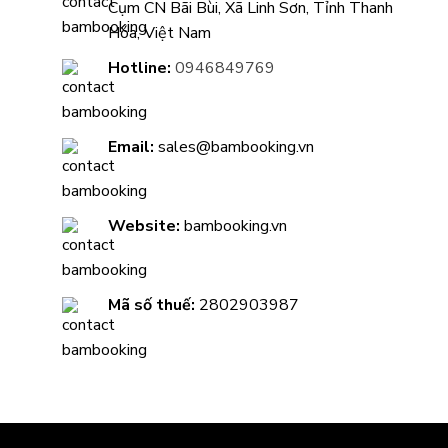
Cụm CN Bãi Bùi, Xã Linh Sơn, Tỉnh Thanh
Hóa, Việt Nam
Hotline:
0946849769
Email:
sales@bambooking.vn
Website:
bambooking.vn
Mã số thuế:
2802903987