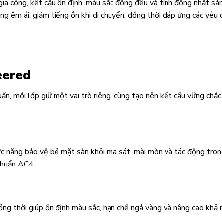
a công, kết cấu ổn định, màu sắc đồng đều và tính đồng nhất sả
g êm ái, giảm tiếng ồn khi di chuyển, đồng thời đáp ứng các yêu 
.
eered
uẩn, mỗi lớp giữ một vai trò riêng, cùng tạo nên kết cấu vững chắc
hức năng bảo vệ bề mặt sàn khỏi ma sát, mài mòn và tác động tro
chuẩn AC4.
ng thời giúp ổn định màu sắc, hạn chế ngả vàng và nâng cao khả 