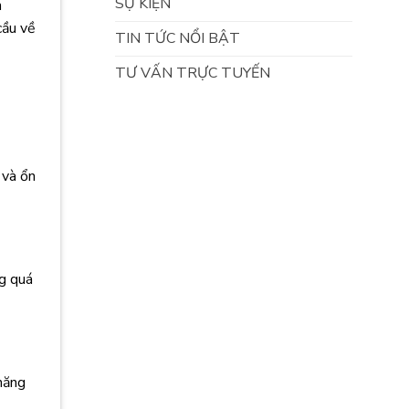
SỰ KIỆN
n
cầu về
TIN TỨC NỔI BẬT
TƯ VẤN TRỰC TUYẾN
 và ổn
ng quá
năng