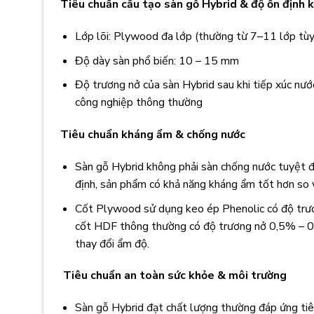
Tiêu chuẩn cấu tạo sàn gỗ Hybrid & độ ổn định k
Lớp lõi: Plywood đa lớp (thường từ 7–11 lớp tùy
Độ dày sàn phổ biến: 10 – 15 mm
Độ trương nở của sàn Hybrid sau khi tiếp xúc nư
công nghiệp thông thường
Tiêu chuẩn kháng ẩm & chống nước
Sàn gỗ Hybrid không phải sàn chống nước tuyệt đ
định, sản phẩm có khả năng kháng ẩm tốt hơn so 
Cốt Plywood sử dụng keo ép Phenolic có độ trươ
cốt HDF thông thường có độ trương nở 0,5% – 0,
thay đổi ẩm độ.
Tiêu chuẩn an toàn sức khỏe & môi trường
Sàn gỗ Hybrid đạt chất lượng thường đáp ứng ti