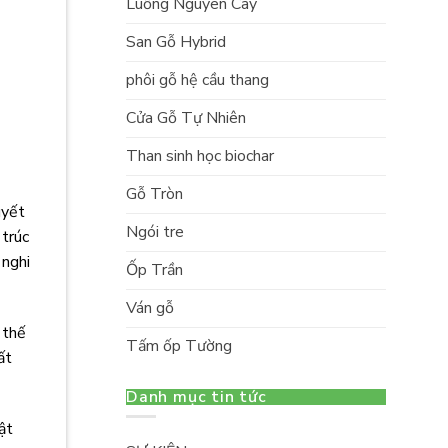
Luồng Nguyên Cây
San Gỗ Hybrid
phôi gỗ hệ cầu thang
Cửa Gỗ Tự Nhiên
Than sinh học biochar
Gỗ Tròn
uyết
Ngói tre
 trúc
 nghi
Ốp Trần
Ván gỗ
 thế
Tấm ốp Tường
ất
Danh mục tin tức
ật