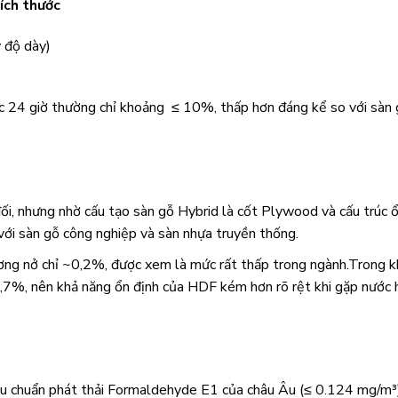
ích thước
 độ dày)
ớc 24 giờ thường chỉ khoảng ≤ 10%, thấp hơn đáng kể so với sàn
ối, nhưng nhờ cấu tạo sàn gỗ Hybrid là cốt Plywood và cấu trúc 
với sàn gỗ công nghiệp và sàn nhựa truyền thống.
ng nở chỉ ~0,2%, được xem là mức rất thấp trong ngành.Trong kh
7%, nên khả năng ổn định của HDF kém hơn rõ rệt khi gặp nước 
êu chuẩn phát thải Formaldehyde E1 của châu Âu (≤ 0.124 mg/m³)