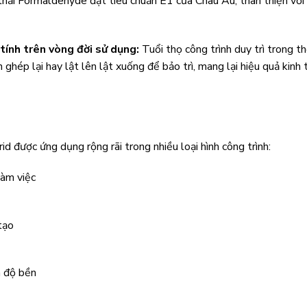
hải Formaldehyde đạt tiêu chuẩn E1 của Châu Âu, thân thiện với
tính trên vòng đời sử dụng:
Tuổi thọ công trình duy trì trong th
hép lại hay lật lên lật xuống để bảo trì, mang lại hiệu quả kinh t
d được ứng dụng rộng rãi trong nhiều loại hình công trình:
làm việc
tạo
à độ bền