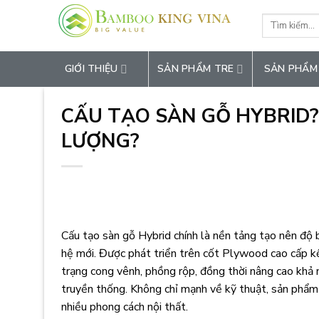
Chuyển
Tìm
đến
kiếm:
nội
dung
GIỚI THIỆU
SẢN PHẨM TRE
SẢN PHẨM
CẤU TẠO SÀN GỖ HYBRID?
LƯỢNG?
Cấu tạo sàn gỗ Hybrid chính là nền tảng tạo nên độ 
hệ mới. Được phát triển trên cốt Plywood cao cấp kế
trạng cong vênh, phồng rộp, đồng thời nâng cao khả 
truyền thống. Không chỉ mạnh về kỹ thuật, sản phẩm
nhiều phong cách nội thất.