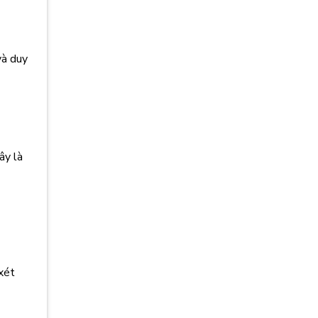
và duy
ây là
xét