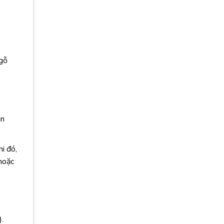
 gỗ
ổn
i đó,
hoặc
.