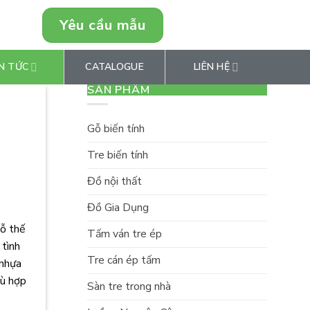
Yêu cầu mẫu
0946849769
N TỨC
CATALOGUE
LIÊN HỆ
SẢN PHẨM
Gỗ biến tính
Tre biến tính
Đồ nội thất
Đồ Gia Dụng
gỗ thế
Tấm ván tre ép
 tình
Tre cán ép tấm
 nhựa
hù hợp
Sàn tre trong nhà