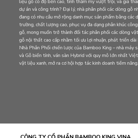
liệu gỗ có độ bền cao, tính thẩm mỹ vượt trội, và giá th
dự án và công trình? Đại lý, nhà phân phối các dòng g
đang có nhu cầu mở rộng danh mục sản phẩm bằng các dò
trường, chất lượng cao, phục vụ đa dạng phân khúc công
gỗ, mong muốn trở thành đối tác phân phối các dòng vật 
gỗ nội thất cao cấp nhằm tối ưu lợi nhuận, phát triển dà
Nhà Phân Phối chiến lược của Bamboo King – nhà máy sả
và Gỗ biến tính, ván sàn Hybrid với quy mô lớn nhất Vi
vật liệu xanh, mở ra cơ hội hợp tác kinh doanh tiềm năng
CÔNG TY CỔ PHẦN BAMBOO KING VINA