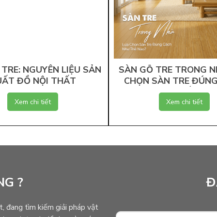
TRE: NGUYÊN LIỆU SẢN
SÀN GỖ TRE TRONG N
UẤT ĐỒ NỘI THẤT
CHỌN SÀN TRE ĐÚN
NHƯ THẾ NÀO?
Xem chi tiết
Xem chi tiết
NG ?
Đ
t, đang tìm kiếm giải pháp vật