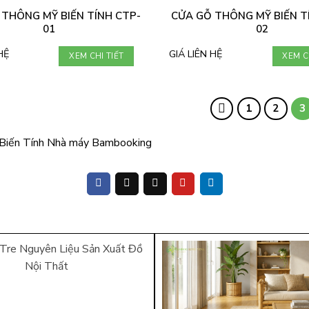
 THÔNG MỸ BIẾN TÍNH CTP-
CỬA GỖ THÔNG MỸ BIẾN T
01
02
HỆ
GIÁ LIÊN HỆ
XEM CHI TIẾT
XEM C
1
2
3