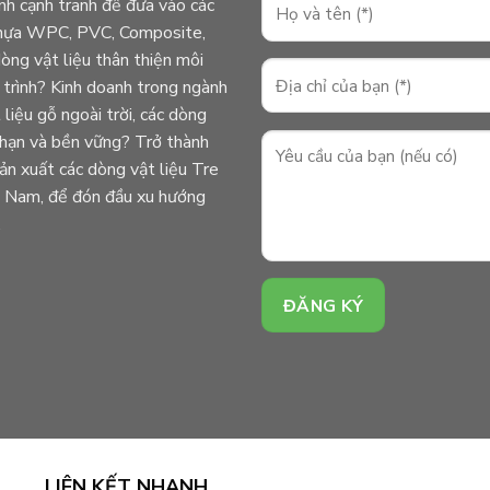
ành cạnh tranh để đưa vào các
ỗ nhựa WPC, PVC, Composite,
ng vật liệu thân thiện môi
 trình? Kinh doanh trong ngành
liệu gỗ ngoài trời, các dòng
i hạn và bền vững? Trở thành
n xuất các dòng vật liệu Tre
ệt Nam, để đón đầu xu hướng
.
LIÊN KẾT NHANH