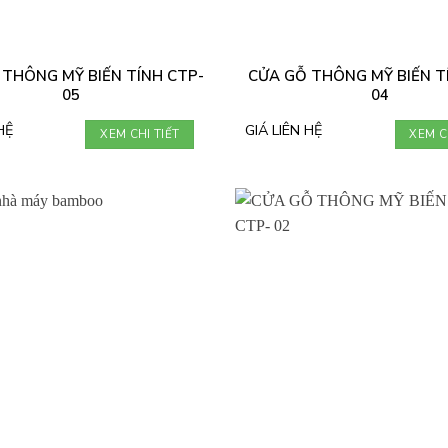
 THÔNG MỸ BIẾN TÍNH CTP-
CỬA GỖ THÔNG MỸ BIẾN T
05
04
HỆ
GIÁ LIÊN HỆ
XEM CHI TIẾT
XEM C