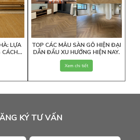
HÀ: LỰA
TOP CÁC MẪU SÀN GỖ HIỆN ĐẠI
G
G CÁCH
DẪN ĐẦU XU HƯỚNG HIỆN NAY.
LOẠ
Xem chi tiết
ĂNG KÝ TƯ VẤN