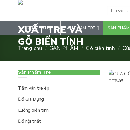
Chuyển
Tìm
đến
kiếm:
nội
dung
GIỚI THIỆU
SẢN PHẨM TRE
SẢN PHẨM
Trang chủ
/
SẢN PHẨM
/
Gỗ biến tính
/
Cử
Sản Phẩm Tre
Tấm ván tre ép
Đồ Gia Dụng
Luồng biến tính
Đồ nội thất