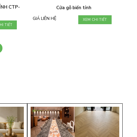
ÍNH CTP-
Cửa gỗ biến tính
GIÁ LIÊN HỆ
XEM CHI TIẾT
HI TIẾT