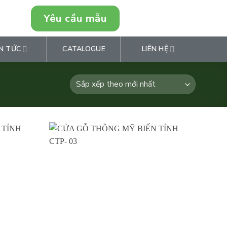
Yêu cầu mẫu
0946849769
N TỨC
CATALOGUE
LIÊN HỆ