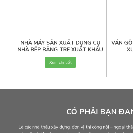
NHÀ MÁY SẢN XUẤT DỤNG CỤ
VÁN GỖ 
NHÀ BẾP BẰNG TRE XUẤT KHẨU
X
Xem chi tiết
CÓ PHẢI BẠN ĐA
Là các nhà thầu xây dựng, đơn vị thi công nội – ngoại thấ