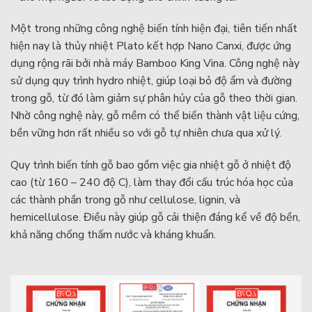
Một trong những công nghệ biến tính hiện đại, tiên tiến nhất
hiện nay là thủy nhiệt Plato kết hợp Nano Canxi, được ứng
dụng rộng rãi bởi nhà máy Bamboo King Vina. Công nghệ này
sử dụng quy trình hydro nhiệt, giúp loại bỏ độ ẩm và đường
trong gỗ, từ đó làm giảm sự phân hủy của gỗ theo thời gian.
Nhờ công nghệ này, gỗ mềm có thể biến thành vật liệu cứng,
bền vững hơn rất nhiều so với gỗ tự nhiên chưa qua xử lý.
Quy trình biến tính gỗ bao gồm việc gia nhiệt gỗ ở nhiệt độ
cao (từ 160 – 240 độ C), làm thay đổi cấu trúc hóa học của
các thành phần trong gỗ như cellulose, lignin, và
hemicellulose. Điều này giúp gỗ cải thiện đáng kể về độ bền,
khả năng chống thấm nước và kháng khuẩn.