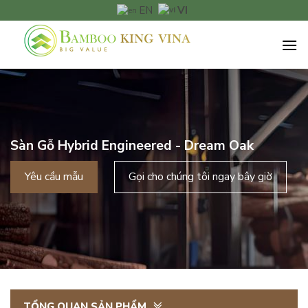
Chuyển
VI
EN
đến
nội
dung
Sàn Gỗ Hybrid Engineered - Dream Oak
Yêu cầu mẫu
Gọi cho chúng tôi ngay bây giờ
TỔNG QUAN SẢN PHẨM