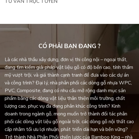
TƯ VẤN TRỰC TUYẾN
CÓ PHẢI BẠN ĐANG ?
Là các nhà thầu xây dựng, đơn vị thi công nội – ngoại thất,
đang tìm kiếm giải pháp vật liệu gỗ có độ bền cao, tính thẩm
mỹ vượt trội, và giá thành cạnh tranh để đưa vào các dự án
và công trình? Đại lý, nhà phân phối các dòng gỗ nhựa WPC,
PVC, Composite, đang có nhu cầu mở rộng danh mục sản
phẩm bằng các dòng vật liệu thân thiện môi trường, chất
lượng cao, phục vụ đa dạng phân khúc công trình? Kinh
doanh trong ngành gỗ, mong muốn trở thành đối tác phân
phối các dòng vật liệu gỗ ngoài trời, các dòng gỗ nội thất cao
cấp nhằm tối ưu lợi nhuận, phát triển dài hạn và bền vững?
Trở thành Nhà Phân Phối chiến lược của Bamboo King – nhà