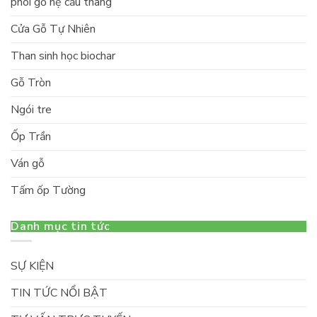
phôi gỗ hệ cầu thang
Cửa Gỗ Tự Nhiên
Than sinh học biochar
Gỗ Tròn
Ngói tre
Ốp Trần
Ván gỗ
Tấm ốp Tường
Danh mục tin tức
SỰ KIỆN
TIN TỨC NỔI BẬT