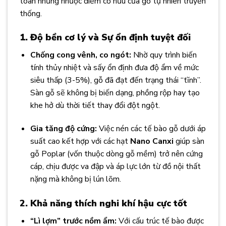
toàn những nhược điểm cố hữu của gỗ tự nhiên truyền
thống.
1. Độ bền cơ lý và Sự ổn định tuyệt đối
Chống cong vênh, co ngót:
Nhờ quy trình biến
tính thủy nhiệt và sấy ổn định đưa độ ẩm về mức
siêu thấp (3-5%), gỗ đã đạt đến trạng thái “tĩnh”.
Sàn gỗ sẽ không bị biến dạng, phồng rộp hay tạo
khe hở dù thời tiết thay đổi đột ngột.
Gia tăng độ cứng:
Việc nén các tế bào gỗ dưới áp
suất cao kết hợp với các hạt
Nano Canxi
giúp sàn
gỗ Poplar (vốn thuộc dòng gỗ mềm) trở nên cứng
cáp, chịu được va đập và áp lực lớn từ đồ nội thất
nặng mà không bị lún lõm.
2. Khả năng thích nghi khí hậu cực tốt
“Lì lợm” trước nồm ẩm:
Với cấu trúc tế bào được