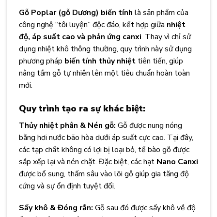
Gỗ Poplar (gỗ Dương) biến tính
là sản phẩm của
công nghệ “tôi luyện” độc đáo, kết hợp giữa
nhiệt
độ, áp suất cao và phản ứng canxi
. Thay vì chỉ sử
dụng nhiệt khô thông thường, quy trình này sử dụng
phương pháp
biến tính thủy nhiệt
tiên tiến, giúp
nâng tầm gỗ tự nhiên lên một tiêu chuẩn hoàn toàn
mới.
Quy trình tạo ra sự khác biệt:
Thủy nhiệt phân & Nén gỗ:
Gỗ được nung nóng
bằng hơi nước bão hòa dưới áp suất cực cao. Tại đây,
các tạp chất không có lợi bị loại bỏ, tế bào gỗ được
sắp xếp lại và nén chặt. Đặc biệt, các hạt
Nano Canxi
được bổ sung, thấm sâu vào lõi gỗ giúp gia tăng độ
cứng và sự ổn định tuyệt đối.
Sấy khô & Đóng rắn:
Gỗ sau đó được sấy khô về độ