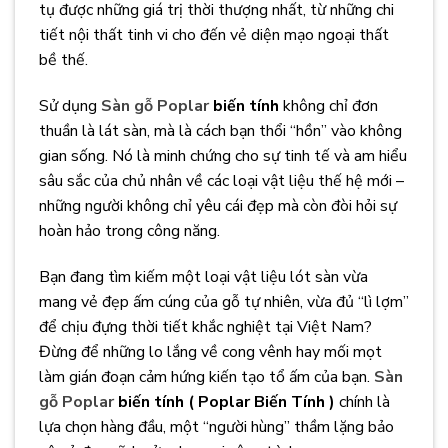
tụ được những giá trị thời thượng nhất, từ những chi
tiết nội thất tinh vi cho đến vẻ diện mạo ngoại thất
bề thế.
Sử dụng
Sàn gỗ Poplar
biến tính
không chỉ đơn
thuần là lát sàn, mà là cách bạn thổi “hồn” vào không
gian sống. Nó là minh chứng cho sự tinh tế và am hiểu
sâu sắc của chủ nhân về các loại vật liệu thế hệ mới –
những người không chỉ yêu cái đẹp mà còn đòi hỏi sự
hoàn hảo trong công năng.
Bạn đang tìm kiếm một loại vật liệu lót sàn vừa
mang vẻ đẹp ấm cúng của gỗ tự nhiên, vừa đủ “lì lợm”
để chịu đựng thời tiết khắc nghiệt tại Việt Nam?
Đừng để những lo lắng về cong vênh hay mối mọt
làm gián đoạn cảm hứng kiến tạo tổ ấm của bạn.
Sàn
gỗ Poplar
biến tính ( Poplar Biến Tính )
chính là
lựa chọn hàng đầu, một “người hùng” thầm lặng bảo