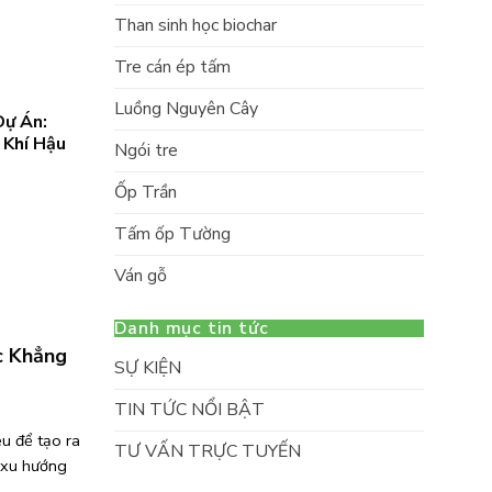
Than sinh học biochar
Tre cán ép tấm
Luồng Nguyên Cây
Dự Án:
 Khí Hậu
Ngói tre
Ốp Trần
Tấm ốp Tường
Ván gỗ
Danh mục tin tức
c Khẳng
SỰ KIỆN
TIN TỨC NỔI BẬT
ệu để tạo ra
TƯ VẤN TRỰC TUYẾN
 xu hướng