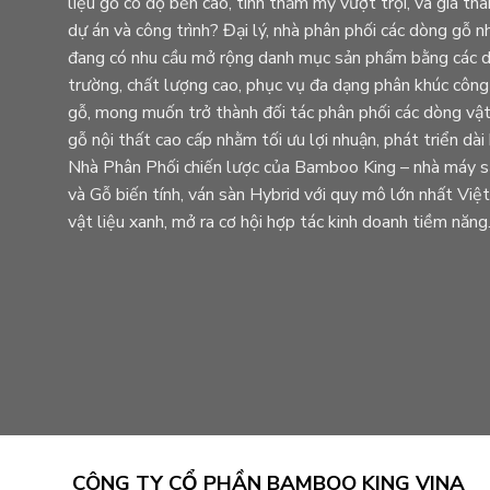
liệu gỗ có độ bền cao, tính thẩm mỹ vượt trội, và giá th
dự án và công trình? Đại lý, nhà phân phối các dòng g
đang có nhu cầu mở rộng danh mục sản phẩm bằng các dò
trường, chất lượng cao, phục vụ đa dạng phân khúc công
gỗ, mong muốn trở thành đối tác phân phối các dòng vật 
gỗ nội thất cao cấp nhằm tối ưu lợi nhuận, phát triển dà
Nhà Phân Phối chiến lược của Bamboo King – nhà máy sả
và Gỗ biến tính, ván sàn Hybrid với quy mô lớn nhất Vi
vật liệu xanh, mở ra cơ hội hợp tác kinh doanh tiềm năng
CÔNG TY CỔ PHẦN BAMBOO KING VINA