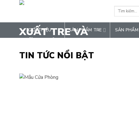
Chuyển
Tìm
đến
kiếm:
nội
dung
GIỚI THIỆU
SẢN PHẨM TRE
SẢN PHẨM
TIN TỨC NỔI BẬT