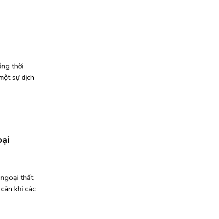
ồng thời
một sự dịch
oại
ngoại thất,
 cân khi các