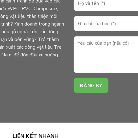
ành cạnh tranh để đưa vào các
ỗ nhựa WPC, PVC, Composite,
ng vật liệu thân thiện môi
 trình? Kinh doanh trong ngành
liệu gỗ ngoài trời, các dòng
i hạn và bền vững? Trở thành
n xuất các dòng vật liệu Tre
ệt Nam, để đón đầu xu hướng
.
LIÊN KẾT NHANH