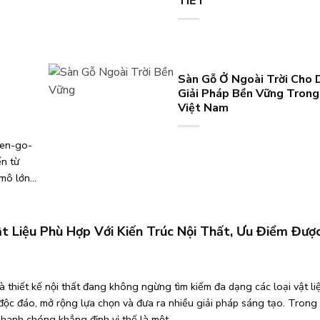
TIẾT
Sàn Gỗ Ở Ngoài Trời Cho 
Giải Pháp Bền Vững Trong
Việt Nam
ien-go-
n từ
 mô lớn
ng công
g nghiêm
ật Liệu Phù Hợp Với Kiến Trúc Nội Thất, Ưu Điểm Đượ
à thiết kế nội thất đang không ngừng tìm kiếm đa dạng các loại vật li
ộc đáo, mở rộng lựa chọn và đưa ra nhiều giải pháp sáng tạo. Trong
nhanh chóng khẳng định vị thế là một...