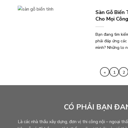
Sàn Gỗ Biến 
Cho Mọi Công
Bạn đang tìm kiếm
phải đáp ứng các 
mình? Những lo ng
Phân
«
1
2
trang
bài
viết
CÓ PHẢI BẠN ĐA
Là các nhà thầu xây dựng, đơn vị thi công nội – ngoại thấ