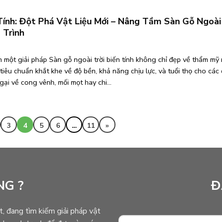
Tính: Đột Phá Vật Liệu Mới – Nâng Tầm Sàn Gỗ Ngoài
 Trình
 một giải pháp Sàn gỗ ngoài trời biến tính không chỉ đẹp về thẩm mỹ
tiêu chuẩn khắt khe về độ bền, khả năng chịu lực, và tuổi thọ cho các
ại về cong vênh, mối mọt hay chi...
3
4
5
6
…
11
»
NG ?
Đ
t, đang tìm kiếm giải pháp vật