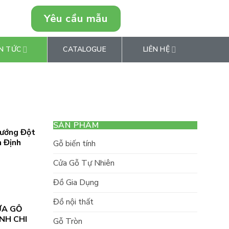
Yêu cầu mẫu
0946849769
N TỨC
CATALOGUE
LIÊN HỆ
SẢN PHẨM
Hướng Đột
n Định
Gỗ biến tính
Cửa Gỗ Tự Nhiên
Đồ Gia Dụng
Đồ nội thất
ỬA GỖ
NH CHI
Gỗ Tròn