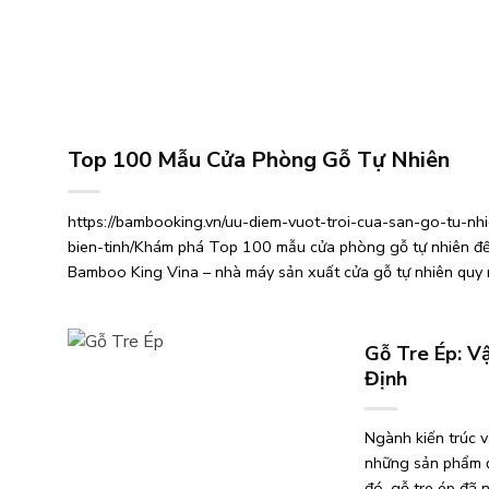
Top 100 Mẫu Cửa Phòng Gỗ Tự Nhiên
https://bambooking.vn/uu-diem-vuot-troi-cua-san-go-tu-nh
bien-tinh/Khám phá Top 100 mẫu cửa phòng gỗ tự nhiên đế
Bamboo King Vina – nhà máy sản xuất cửa gỗ tự nhiên quy
nhất Việt Nam. Sở hữu hàng trăm mẫu mã đa dạng, ứng dụ
nghệ biến tính tiên tiến cùng quy trình kiểm soát chất lượn
ngặt,...
Gỗ Tre Ép: V
Định
Ngành kiến trúc v
những sản phẩm đ
đó, gỗ tre ép đã 