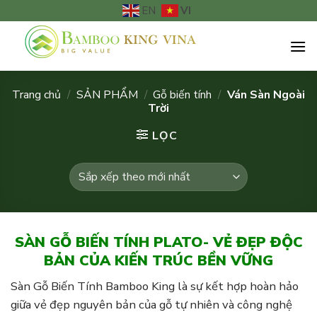
Chuyển
VI
EN
đến
nội
dung
Trang chủ
/
SẢN PHẨM
/
Gỗ biến tính
/
Ván Sàn Ngoài
Trời
LỌC
SÀN GỖ BIẾN TÍNH PLATO- VẺ ĐẸP ĐỘC
BẢN CỦA KIẾN TRÚC BỀN VỮNG
Sàn Gỗ Biến Tính Bamboo King là sự kết hợp hoàn hảo
giữa vẻ đẹp nguyên bản của gỗ tự nhiên và công nghệ