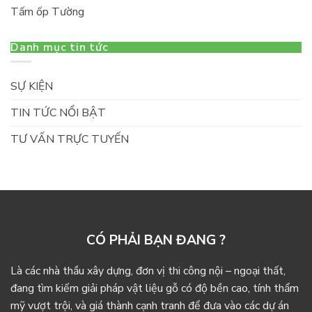
Tấm ốp Tường
Danh mục tin tức
SỰ KIỆN
TIN TỨC NỔI BẬT
TƯ VẤN TRỰC TUYẾN
CÓ PHẢI BẠN ĐANG ?
Là các nhà thầu xây dựng, đơn vị thi công nội – ngoại thất,
đang tìm kiếm giải pháp vật liệu gỗ có độ bền cao, tính thẩm
mỹ vượt trội, và giá thành cạnh tranh để đưa vào các dự án