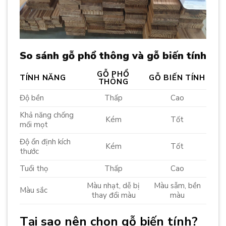
So sánh gỗ phổ thông và gỗ biến tính
GỖ PHỔ
TÍNH NĂNG
GỖ BIẾN TÍNH
THÔNG
Độ bền
Thấp
Cao
Khả năng chống
Kém
Tốt
mối mọt
Độ ổn định kích
Kém
Tốt
thước
Tuổi thọ
Thấp
Cao
Màu nhạt, dễ bị
Màu sẫm, bền
Màu sắc
thay đổi màu
màu
Tại sao nên chọn gỗ biến tính?