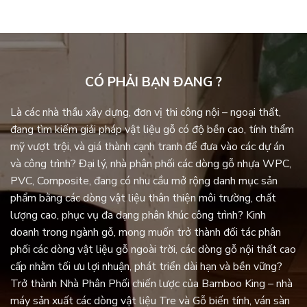
CÓ PHẢI BẠN ĐANG ?
Là các nhà thầu xây dựng, đơn vị thi công nội – ngoại thất,
đang tìm kiếm giải pháp vật liệu gỗ có độ bền cao, tính thẩm
mỹ vượt trội, và giá thành cạnh tranh để đưa vào các dự án
và công trình? Đại lý, nhà phân phối các dòng gỗ nhựa WPC,
PVC, Composite, đang có nhu cầu mở rộng danh mục sản
phẩm bằng các dòng vật liệu thân thiện môi trường, chất
lượng cao, phục vụ đa dạng phân khúc công trình? Kinh
doanh trong ngành gỗ, mong muốn trở thành đối tác phân
phối các dòng vật liệu gỗ ngoài trời, các dòng gỗ nội thất cao
cấp nhằm tối ưu lợi nhuận, phát triển dài hạn và bền vững?
Trở thành Nhà Phân Phối chiến lược của Bamboo King – nhà
máy sản xuất các dòng vật liệu Tre và Gỗ biến tính, ván sàn