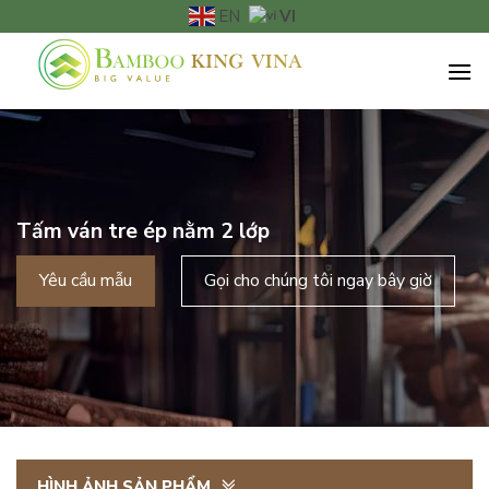
Chuyển
VI
EN
đến
nội
dung
Tấm ván tre ép nằm 2 lớp
Yêu cầu mẫu
Gọi cho chúng tôi ngay bây giờ
HÌNH ẢNH SẢN PHẨM