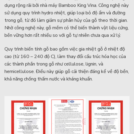
dụng rộng rãi bởi nhà máy Bamboo King Vina. Công nghệ này
sử dụng quy trình hydro nhiệt, giúp loại bỏ độ ẩm và đường
trong gỗ, từ đó làm giảm sự phân hủy của gỗ theo thời gian.
Nhờ công nghệ này, gỗ mềm có thể biến thành vật liệu cứng,
bền vững hơn rất nhiều so với gỗ tự nhiên chưa qua xử lý.
Quy trình biến tính gỗ bao gồm việc gia nhiệt gỗ ở nhiệt độ
cao (từ 160 – 240 độ C), làm thay đổi cấu trúc hóa học của
các thành phần trong gỗ như cellulose, lignin, và
hemicellulose. Điều này giúp gỗ cải thiện đáng kể về độ bền,
khả năng chống thấm nước và kháng khuẩn.