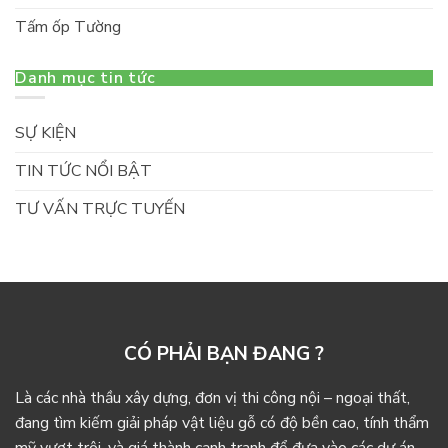
Tấm ốp Tường
Danh mục tin tức
SỰ KIỆN
TIN TỨC NỔI BẬT
TƯ VẤN TRỰC TUYẾN
CÓ PHẢI BẠN ĐANG ?
Là các nhà thầu xây dựng, đơn vị thi công nội – ngoại thất,
đang tìm kiếm giải pháp vật liệu gỗ có độ bền cao, tính thẩm
mỹ vượt trội, và giá thành cạnh tranh để đưa vào các dự án