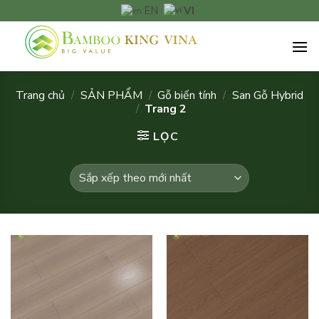
Chuyển
VI
EN
đến
nội
dung
Trang chủ
/
SẢN PHẨM
/
Gỗ biến tính
/
San Gỗ Hybrid
/
Trang 2
LỌC